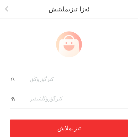
ئەزا تىزىملىتىش