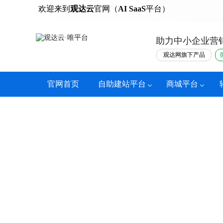
热门
欢迎来到
观达云
官网（
AI SaaS
平台）
助力中小企业营
观达网旗下产品
官网首页
自助建站平台
商城平台