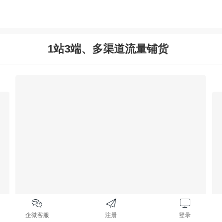
1站3端、多渠道流量铺货
手机微商城
企微客服
注册
登录
覆盖手机和平板，支持微信/百度/头条等APP上访问