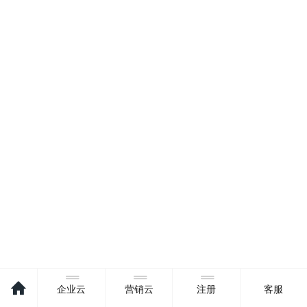
二、功能说明
企业云
营销云
注册
客服