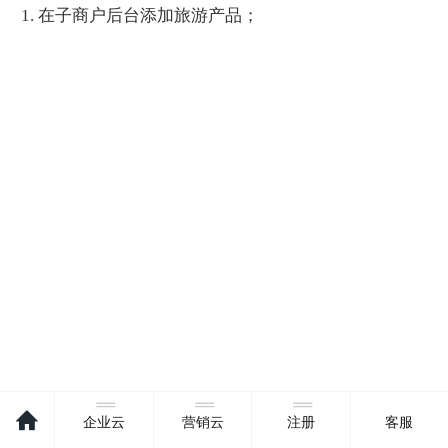
1. 在
子商户
后台
添加
旅游
产品
；
企业云
营销云
注册
客服